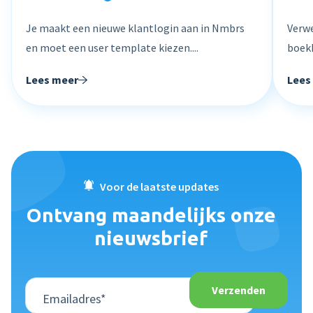
Je maakt een nieuwe klantlogin aan in Nmbrs
Verwe
en moet een user template kiezen....
boekh
Lees meer
Lees
Voor de laatste updates
Ontvang maandelijks onze
nieuwsbrief