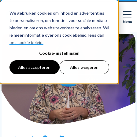
We gebruiken cookies om inhoud en advertenties
te personaliseren, om functies voor sociale media te
Menu
Close
bieden en om ons websiteverkeer te analyseren. Wil
je meer informatie over ons cookiebeleid, lees dan
ons cookie beleid.
Cookie-instellingen
Voor wie
Softwarepakketten
Alles accepteren
Alles weigeren
Features
Voor bedrijven
HR
Voor accountants
Tarieven
Declaraties
Prijzen
HR dashboards
Ontdek
Voor bedrijven
Employee Self Service
Resources
HR workflows
Voor accountants
Mobiele app
Over Nmbrs
Academy
Verlofregistratie
Bedrijf