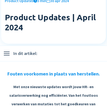
Product Updates
3 min
30 apr 2024
Inloggen
Blog
Medewerkerstevredenheid
Wie wij zijn
Implementatie
Bibliotheek
Login
Product Updates | April
Meer HR features »
Careers
Starten met Nmbrs
Klantverhalen
2024
Nederlands
English
Salaris
Neem contact op
Plan een demo
Agenda
AI Assistant
Sverige
Contact
NIEUW
Events
In dit artikel:
Direct betalen
Support
Trainingen
Salaris input checker
Fouten voorkomen in plaats van herstellen.
Interactieve loonstrook
Salaris workflow
Met onze nieuwste updates wordt jouw HR- en
salarisverwerking nog efficiënter.
Van het foutloos
Meer salaris features »
verwerken van mutaties tot het goedkeuren van
Product