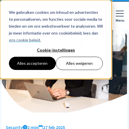
We gebruiken cookies om inhoud en advertenties
te personaliseren, om functies voor sociale media te
Menu
Close
bieden en om ons websiteverkeer te analyseren. Wil
je meer informatie over ons cookiebeleid, lees dan
ons cookie beleid.
Cookie-instellingen
Voor wie
Softwarepakketten
Alles accepteren
Alles weigeren
Features
Voor bedrijven
HR
Voor accountants
Tarieven
Declaraties
Prijzen
HR dashboards
Ontdek
Voor bedrijven
Employee Self Service
Resources
HR workflows
Voor accountants
Mobiele app
Over Nmbrs
Academy
Verlofregistratie
Bedrijf
Security
2 min
27 feb 2025