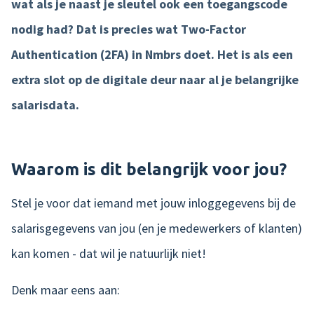
wat als je naast je sleutel ook een toegangscode
nodig had? Dat is precies wat Two-Factor
Product tour
Authentication (2FA) in Nmbrs doet. Het is als een
Mobiele app
extra slot op de digitale deur naar al je belangrijke
Integraties
salarisdata.
Nmbrs Marketplace
Waarom is dit belangrijk voor jou?
Stel je voor dat iemand met jouw inloggegevens bij de
salarisgegevens van jou (en je medewerkers of klanten)
kan komen - dat wil je natuurlijk niet!
Denk maar eens aan: