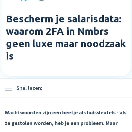
Inloggen
Blog
Medewerkerstevredenheid
Wie wij zijn
Implementatie
Bescherm je salarisdata:
Bibliotheek
Login
Meer HR features »
Careers
Starten met Nmbrs
waarom 2FA in Nmbrs
Klantverhalen
Nederlands
English
geen luxe maar noodzaak
Salaris
Neem contact op
Plan een demo
Agenda
is
AI Assistant
Sverige
Contact
NIEUW
Events
Direct betalen
Support
Trainingen
Salaris input checker
Snel lezen:
Interactieve loonstrook
Salaris workflow
Wachtwoorden zijn een beetje als huissleutels - als
Meer salaris features »
ze gestolen worden, heb je een probleem. Maar
Product