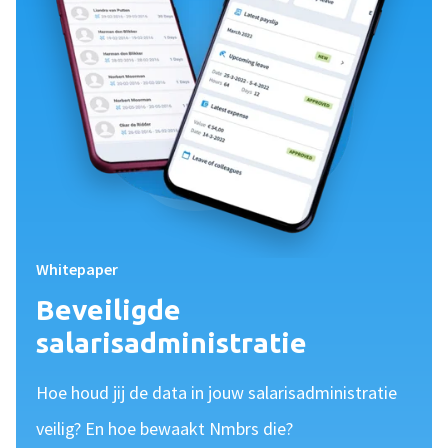
Whitepaper
Beveiligde
salarisadministratie
Hoe houd jij de data in jouw salarisadministratie
veilig? En hoe bewaakt Nmbrs die?