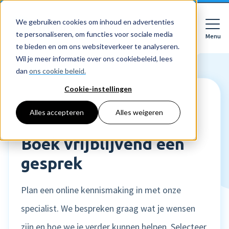
We gebruiken cookies om inhoud en advertenties
te personaliseren, om functies voor sociale media
Menu
Close
te bieden en om ons websiteverkeer te analyseren.
Wil je meer informatie over ons cookiebeleid, lees
dan
ons cookie beleid.
Cookie-instellingen
Voor wie
Softwarepakketten
STAP 1 VAN 2
Alles accepteren
Alles weigeren
Type organisatie
Features
Voor bedrijven
HR
Boek vrijblijvend een
Voor accountants
Tarieven
Declaraties
gesprek
Prijzen
HR dashboards
Ontdek
Voor bedrijven
Employee Self Service
Plan een online kennismaking in met onze
Resources
HR workflows
Voor accountants
specialist. We bespreken graag wat je wensen
Mobiele app
Over Nmbrs
Academy
Verlofregistratie
Bedrijf
zijn en hoe we je verder kunnen helpen. Selecteer