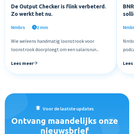
De Output Checker is flink verbeterd.
BNR 
Zo werkt het nu.
soll
Nmbrs
2 min
Nmb
Wie weleens handmatig loonstrook voor
Nmbrs
loonstrook doorploegt om een salarisrun...
podca
Lees meer
Lees
Voor de laatste updates
Ontvang maandelijks onze
nieuwsbrief