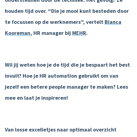
houden tijd over. “Die je mooi kunt besteden door
Product tour
te focussen op de werknemers”, vertelt
Bianca
Mobiele app
Kooreman
, HR manager bij
MEHR
.
Integraties
Nmbrs Marketplace
Wil jij weten hoe je de tijd die je bespaart het best
invult? Hoe je HR automation gebruikt om van
jezelf een betere people manager te maken? Lees
mee en laat je inspireren!
Van losse excelletjes naar optimaal overzicht