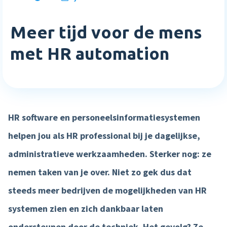
Inloggen
Blog
Medewerkerstevredenheid
Wie wij zijn
Implementatie
Meer tijd voor de mens
Bibliotheek
Login
Meer HR features »
Careers
Starten met Nmbrs
met HR automation
Klantverhalen
Nederlands
English
Salaris
Neem contact op
Plan een demo
Agenda
AI Assistant
Sverige
Contact
NIEUW
Events
HR software en personeelsinformatiesystemen
Direct betalen
Support
Trainingen
helpen jou als HR professional bij je dagelijkse,
Salaris input checker
administratieve werkzaamheden. Sterker nog: ze
Interactieve loonstrook
nemen taken van je over. Niet zo gek dus dat
Salaris workflow
steeds meer bedrijven de mogelijkheden van HR
Meer salaris features »
systemen zien en zich dankbaar laten
Product
ondersteunen door de techniek. Het gevolg? Ze