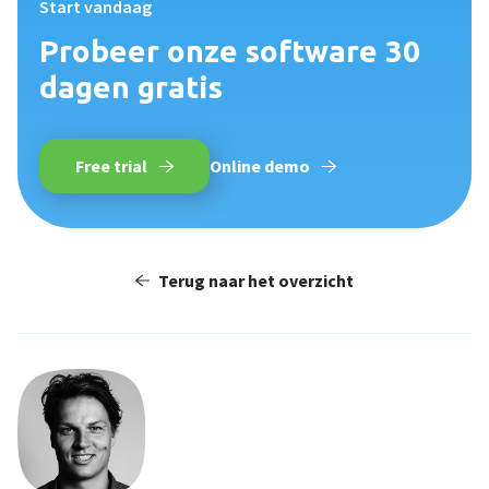
Start vandaag
Probeer onze software 30
dagen gratis
Free trial
Online demo
Terug naar het overzicht