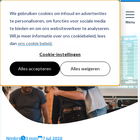
We gebruiken cookies om inhoud en advertenties
te personaliseren, om functies voor sociale media
Menu
Close
te bieden en om ons websiteverkeer te analyseren.
Wil je meer informatie over ons cookiebeleid, lees
dan
ons cookie beleid.
Cookie-instellingen
Voor wie
Softwarepakketten
Alles accepteren
Alles weigeren
Features
Voor bedrijven
HR
Voor accountants
Tarieven
Declaraties
Prijzen
HR dashboards
Ontdek
Voor bedrijven
Employee Self Service
Resources
HR workflows
Voor accountants
Mobiele app
Over Nmbrs
Academy
Verlofregistratie
Bedrijf
Nmbrs
3 min
7 jul 2020