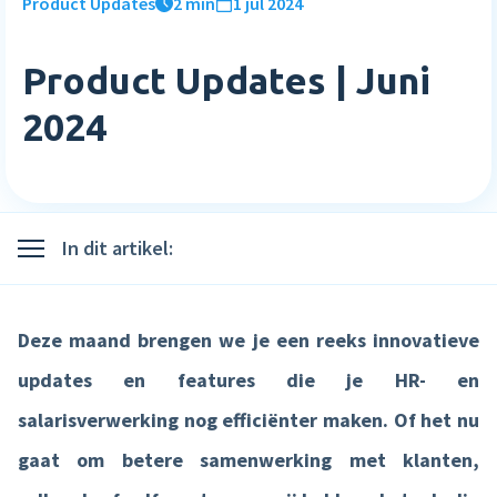
Product Updates
2 min
1 jul 2024
Inloggen
Blog
Medewerkerstevredenheid
Wie wij zijn
Implementatie
Bibliotheek
Login
Product Updates | Juni
Meer HR features »
Careers
Starten met Nmbrs
Klantverhalen
2024
Nederlands
English
Salaris
Neem contact op
Plan een demo
Agenda
AI Assistant
Sverige
Contact
NIEUW
Events
In dit artikel:
Direct betalen
Support
Trainingen
Salaris input checker
Deze maand brengen we je een reeks innovatieve
Interactieve loonstrook
updates en features die je HR- en
Salaris workflow
salarisverwerking nog efficiënter maken. Of het nu
Meer salaris features »
gaat om betere samenwerking met klanten,
Product