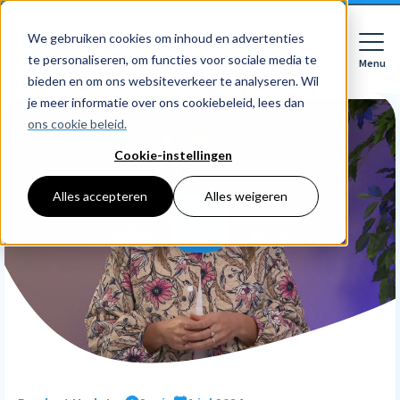
We gebruiken cookies om inhoud en advertenties
te personaliseren, om functies voor sociale media te
Menu
Close
bieden en om ons websiteverkeer te analyseren. Wil
je meer informatie over ons cookiebeleid, lees dan
ons cookie beleid.
Cookie-instellingen
Voor wie
Softwarepakketten
Alles accepteren
Alles weigeren
Features
Voor bedrijven
HR
Voor accountants
Tarieven
Declaraties
Prijzen
HR dashboards
Ontdek
Voor bedrijven
Employee Self Service
Resources
HR workflows
Voor accountants
Mobiele app
Over Nmbrs
Academy
Verlofregistratie
Bedrijf