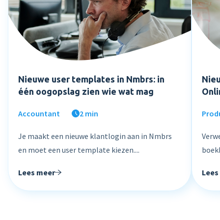
Nieuwe user templates in Nmbrs: in
Nieu
één oogopslag zien wie wat mag
Onl
Accountant
2 min
Prod
Je maakt een nieuwe klantlogin aan in Nmbrs
Verwe
en moet een user template kiezen....
boekh
Lees meer
Lees