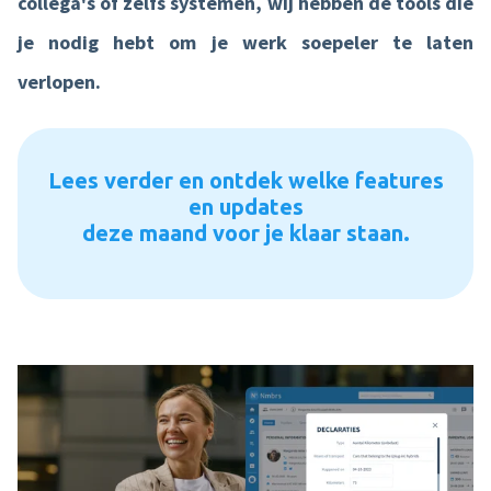
collega's of zelfs systemen, wij hebben de tools die
je nodig hebt om je werk soepeler te laten
Product tour
verlopen.
Mobiele app
Integraties
Lees verder en ontdek welke features
Nmbrs Marketplace
en updates
deze maand voor je klaar staan.