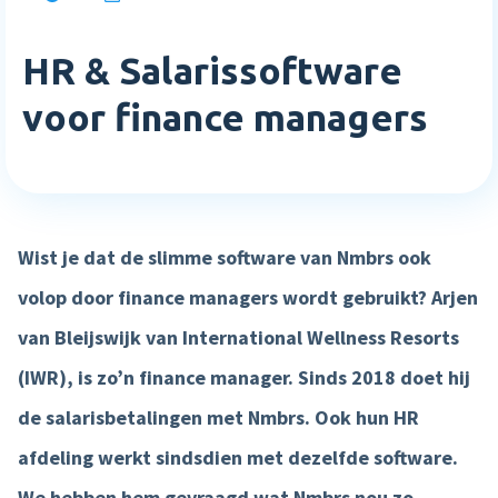
Inloggen
Blog
Medewerkerstevredenheid
Wie wij zijn
Implementatie
HR & Salarissoftware
Bibliotheek
Login
Meer HR features »
Careers
Starten met Nmbrs
voor finance managers
Klantverhalen
Nederlands
English
Salaris
Neem contact op
Plan een demo
Agenda
AI Assistant
Sverige
Contact
NIEUW
Events
Wist je dat de slimme software van Nmbrs ook
Direct betalen
Support
Trainingen
volop door finance managers wordt gebruikt? Arjen
Salaris input checker
van Bleijswijk van International Wellness Resorts
Interactieve loonstrook
(IWR), is zoʼn finance manager. Sinds 2018 doet hij
Salaris workflow
de salarisbetalingen met Nmbrs. Ook hun HR
Meer salaris features »
afdeling werkt sindsdien met dezelfde software.
Product
We hebben hem gevraagd wat Nmbrs nou zo