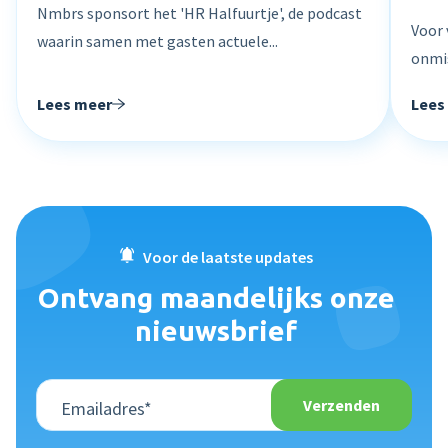
Nmbrs sponsort het 'HR Halfuurtje', de podcast
Voor 
waarin samen met gasten actuele...
onmis
Lees meer
Lees
Voor de laatste updates
Ontvang maandelijks onze
nieuwsbrief