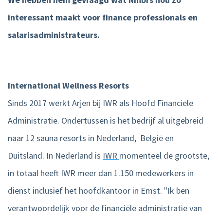
interessant maakt voor finance professionals en
Product tour
salarisadministrateurs.
Mobiele app
Integraties
Nmbrs Marketplace
International Wellness Resorts
Sinds 2017 werkt Arjen bij IWR als Hoofd Financiële
Administratie. Ondertussen is het bedrijf al uitgebreid
naar 12 sauna resorts in Nederland, België en
Duitsland. In Nederland is
IWR
momenteel de grootste,
in totaal heeft IWR meer dan 1.150 medewerkers in
dienst inclusief het hoofdkantoor in Emst. "Ik ben
verantwoordelijk voor de financiële administratie van