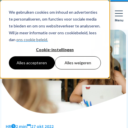
We gebruiken cookies om inhoud en advertenties
te personaliseren, om functies voor sociale media
Menu
Close
te bieden en om ons websiteverkeer te analyseren.
Wil je meer informatie over ons cookiebeleid, lees
dan
ons cookie beleid.
Cookie-instellingen
Voor wie
Softwarepakketten
Alles accepteren
Alles weigeren
Features
Voor bedrijven
HR
Voor accountants
Tarieven
Declaraties
Prijzen
HR dashboards
Ontdek
Voor bedrijven
Employee Self Service
Resources
HR workflows
Voor accountants
Mobiele app
Over Nmbrs
Academy
Verlofregistratie
Bedrijf
HR
2 min
27 okt 2022