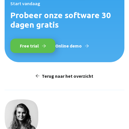
Start vandaag
Probeer onze software 30
dagen gratis
Free trial
Online demo
Terug naar het overzicht