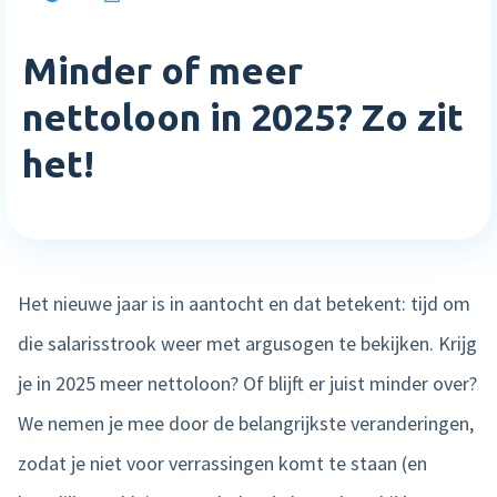
Inloggen
Blog
Medewerkerstevredenheid
Wie wij zijn
Implementatie
Minder of meer
Bibliotheek
Login
Meer HR features »
Careers
Starten met Nmbrs
nettoloon in 2025? Zo zit
Klantverhalen
Nederlands
English
het!
Salaris
Neem contact op
Plan een demo
Agenda
AI Assistant
Sverige
Contact
NIEUW
Events
Direct betalen
Support
Trainingen
Het nieuwe jaar is in aantocht en dat betekent: tijd om
Salaris input checker
die salarisstrook weer met argusogen te bekijken. Krijg
Interactieve loonstrook
je in 2025 meer nettoloon? Of blijft er juist minder over?
Salaris workflow
We nemen je mee door de belangrijkste veranderingen,
Meer salaris features »
zodat je niet voor verrassingen komt te staan (en
Product