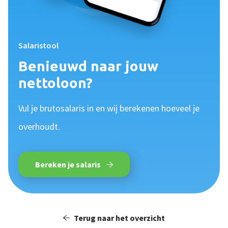
Salaristool
Benieuwd naar jouw
nettoloon?
Vul je brutosalaris in en wij berekenen hoeveel je
overhoudt.
Bereken je salaris
Terug naar het overzicht