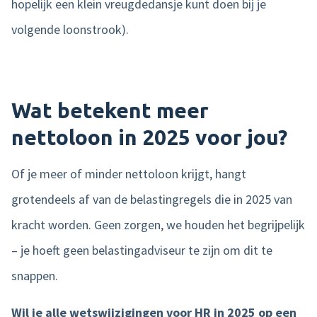
hopelijk een klein vreugdedansje kunt doen bij je
volgende loonstrook).
Product tour
Mobiele app
Integraties
Wat betekent meer
Nmbrs Marketplace
nettoloon in 2025 voor jou?
Of je meer of minder nettoloon krijgt, hangt
grotendeels af van de belastingregels die in 2025 van
kracht worden. Geen zorgen, we houden het begrijpelijk
– je hoeft geen belastingadviseur te zijn om dit te
snappen.
Wil je alle wetswijzigingen voor HR in 2025 op een