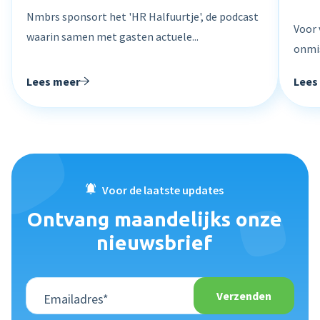
Nmbrs sponsort het 'HR Halfuurtje', de podcast
Voor 
waarin samen met gasten actuele...
onmis
Lees meer
Lees
Voor de laatste updates
Ontvang maandelijks onze
nieuwsbrief