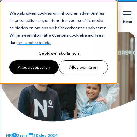
We gebruiken cookies om inhoud en advertenties
te personaliseren, om functies voor sociale media
Menu
Close
te bieden en om ons websiteverkeer te analyseren.
Wil je meer informatie over ons cookiebeleid, lees
dan
ons cookie beleid.
Cookie-instellingen
Voor wie
Softwarepakketten
Alles accepteren
Alles weigeren
Features
Voor bedrijven
HR
Voor accountants
Tarieven
Declaraties
Prijzen
HR dashboards
Ontdek
Voor bedrijven
Employee Self Service
Resources
HR workflows
Voor accountants
Mobiele app
Over Nmbrs
Academy
Verlofregistratie
Bedrijf
HR
2 min
30 dec 2024