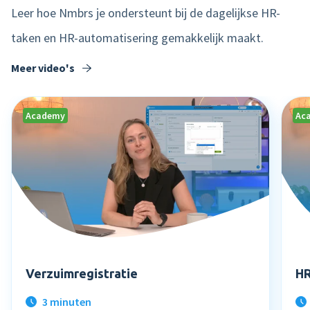
Leer hoe Nmbrs je ondersteunt bij de dagelijkse HR-
taken en HR-automatisering gemakkelijk maakt.
Meer video's
Academy
Ac
Verzuimregistratie
HR
3 minuten