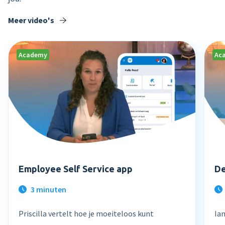
Meer video's
Academy
Ac
Employee Self Service app
De
3 minuten
Priscilla vertelt hoe je moeiteloos kunt
Ia