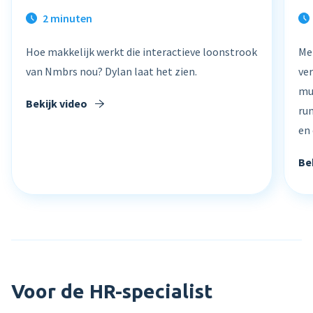
2 minuten
Product tour
Hoe makkelijk werkt die interactieve loonstrook
Me
Mobiele app
van Nmbrs nou? Dylan laat het zien.
ver
Integraties
mu
Bekijk video
ru
Nmbrs Marketplace
en 
Be
Voor de HR-specialist