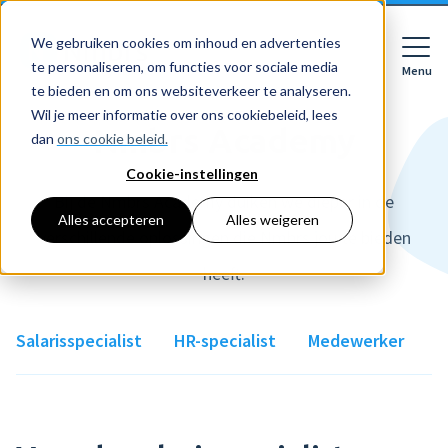
We gebruiken cookies om inhoud en advertenties
te personaliseren, om functies voor sociale media
Menu
Close
te bieden en om ons websiteverkeer te analyseren.
Wil je meer informatie over ons cookiebeleid, lees
Nmbrs Academy
dan
ons cookie beleid.
Cookie-instellingen
Voor wie
Softwarepakketten
Bij de Nmbrs Academy duiken we dieper in de
Alles accepteren
Alles weigeren
verschillende oplossingen die Nmbrs jou te bieden
Features
Voor bedrijven
HR
heeft.
Voor accountants
Tarieven
Declaraties
Prijzen
Salarisspecialist
HR-specialist
Medewerker
HR dashboards
Ontdek
Voor bedrijven
Employee Self Service
Resources
HR workflows
Voor accountants
Mobiele app
Over Nmbrs
Academy
Verlofregistratie
Bedrijf