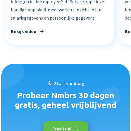
inloggen in de Employee Self Service app. Deze
voo
handige app biedt medewerkers inzicht in hun
lu
salarisgegevens en persoonlijke gegevens.
de
Bekijk video
Be
Start vandaag
Probeer Nmbrs 30 dagen
gratis, geheel vrijblijvend
Free trial