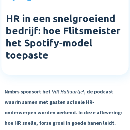
Inloggen
Blog
Medewerkerstevredenheid
Wie wij zijn
Implementatie
HR in een snelgroeiend
Bibliotheek
Login
Meer HR features »
Careers
Starten met Nmbrs
bedrijf: hoe Flitsmeister
Klantverhalen
Nederlands
English
het Spotify-model
Salaris
Neem contact op
Plan een demo
Agenda
toepaste
AI Assistant
Sverige
Contact
NIEUW
Events
Direct betalen
Support
Trainingen
Salaris input checker
Nmbrs sponsort het '
HR Halfuurtje
', de podcast
Interactieve loonstrook
waarin samen met gasten actuele HR-
Salaris workflow
onderwerpen worden verkend. In deze aflevering:
Meer salaris features »
hoe HR snelle, forse groei in goede banen leidt.
Product