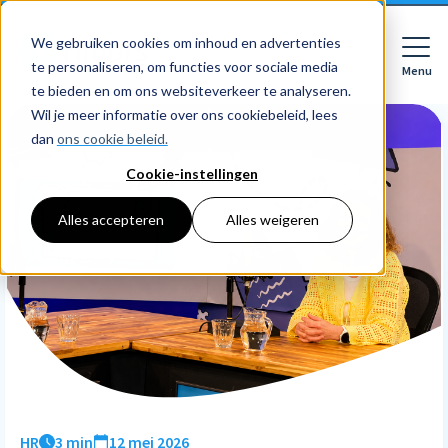
We gebruiken cookies om inhoud en advertenties
te personaliseren, om functies voor sociale media
Menu
Close
te bieden en om ons websiteverkeer te analyseren.
Wil je meer informatie over ons cookiebeleid, lees
dan
ons cookie beleid.
Cookie-instellingen
Voor wie
Softwarepakketten
Alles accepteren
Alles weigeren
Features
Voor bedrijven
HR
Voor accountants
Tarieven
Declaraties
Prijzen
HR dashboards
Ontdek
Voor bedrijven
Employee Self Service
Resources
HR workflows
Voor accountants
Mobiele app
Over Nmbrs
Academy
Verlofregistratie
Bedrijf
HR
3 min
12 mei 2026