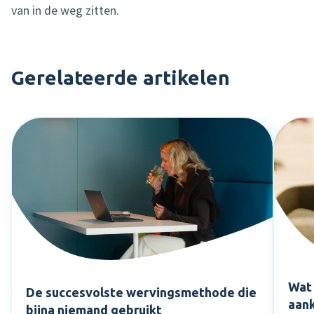
van in de weg zitten.
Gerelateerde artikelen
Wat 
De succesvolste wervingsmethode die
aank
bijna niemand gebruikt