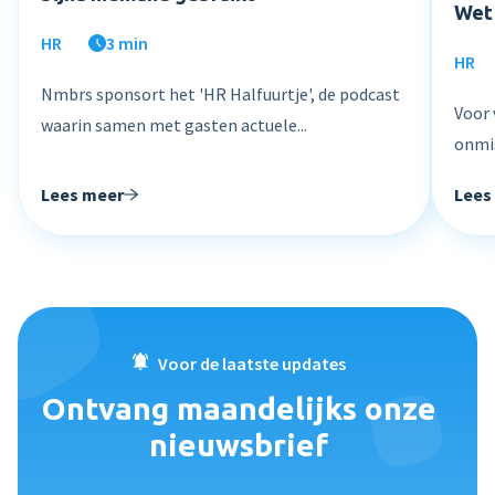
Wet
HR
3 min
HR
Nmbrs sponsort het 'HR Halfuurtje', de podcast
Voor 
waarin samen met gasten actuele...
onmis
Lees meer
Lees
Voor de laatste updates
Ontvang maandelijks onze
nieuwsbrief