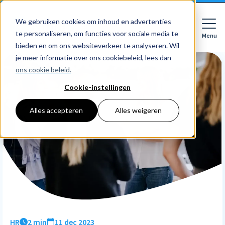
We gebruiken cookies om inhoud en advertenties
te personaliseren, om functies voor sociale media te
Menu
Close
bieden en om ons websiteverkeer te analyseren. Wil
je meer informatie over ons cookiebeleid, lees dan
ons cookie beleid.
Cookie-instellingen
Voor wie
Softwarepakketten
Alles accepteren
Alles weigeren
Features
Voor bedrijven
HR
Voor accountants
Tarieven
Declaraties
Prijzen
HR dashboards
Ontdek
Voor bedrijven
Employee Self Service
Resources
HR workflows
Voor accountants
Mobiele app
Over Nmbrs
Academy
Verlofregistratie
Bedrijf
HR
2 min
11 dec 2023