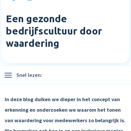
Inloggen
Blog
Medewerkerstevredenheid
Wie wij zijn
Implementatie
Een gezonde
Bibliotheek
Login
Meer HR features »
Careers
Starten met Nmbrs
bedrijfscultuur door
Klantverhalen
Nederlands
English
waardering
Salaris
Neem contact op
Plan een demo
Agenda
AI Assistant
Sverige
Contact
NIEUW
Events
Direct betalen
Support
Snel lezen:
Trainingen
Salaris input checker
Interactieve loonstrook
In deze blog duiken we dieper in het concept van
Salaris workflow
erkenning en onderzoeken we waarom het tonen
Meer salaris features »
van waardering voor medewerkers zo belangrijk is.
Product
We bespreken ook hoe je op een inclusieve manier