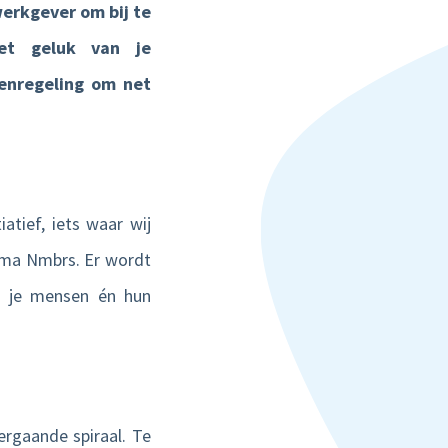
erkgever om bij te
et geluk van je
enregeling om net
atief, iets waar wij
isma Nmbrs. Er wordt
or je mensen én hun
ergaande spiraal. Te