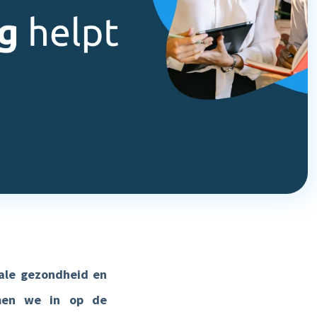
d
Plan een demo
tale gezondheid en
omen we in op de