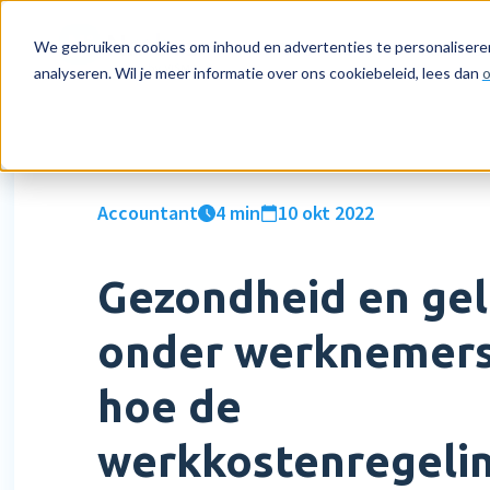
Voor wie
Features
We gebruiken cookies om inhoud en advertenties te personaliseren
analyseren. Wil je meer informatie over ons cookiebeleid, lees dan
o
Softwarepakketten
HR
Prijzen
Resources
Bedrijf
Emp
Sal
Imp
Ag
Nee
Voor bedrijven
Declaraties
Voor bedrijven
Academy
Wie wij zijn
Mob
AI 
Sta
Eve
Con
Accountant
4 min
10 okt 2022
Voor accountants
HR dashboards
Voor accountants
Blog
Careers
Inl
Tra
Sup
Dir
Gezondheid en ge
HR workflows
Bibliotheek
Sal
onder werknemers
Verlofregistratie
Klantverhalen
Int
Medewerkerstevredenheid
Sal
hoe de
Meer HR features »
Mee
werkkostenregeli