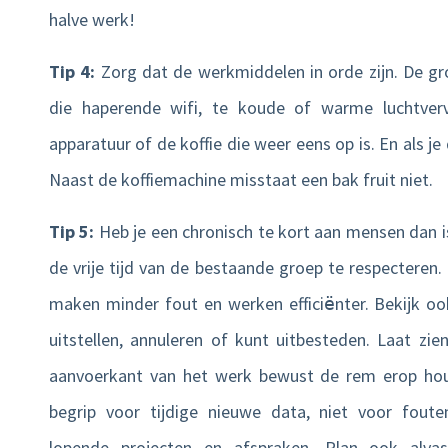
halve werk!
Tip 4:
Zorg dat de werkmiddelen in orde zijn. De groo
die haperende wifi, te koude of warme luchtverv
apparatuur of de koffie die weer eens op is. En als je
Naast de koffiemachine misstaat een bak fruit niet.
Tip 5:
Heb je een chronisch te kort aan mensen dan is
de vrije tijd van de bestaande groep te respecteren.
maken minder fout en werken effici
nter. Bekijk oo
ë
uitstellen, annuleren of kunt uitbesteden. Laat zi
aanvoerkant van het werk bewust de rem erop hou
begrip voor tijdige nieuwe data, niet voor fouten
lopende projecten en afspraken. Plan ook alv