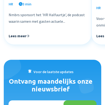
HR
3 min
HR
Nmbrs sponsort het 'HR Halfuurtje', de podcast
Voor 
waarin samen met gasten actuele...
onmis
Lees meer
Lees
Voor de laatste updates
Ontvang maandelijks onze
nieuwsbrief