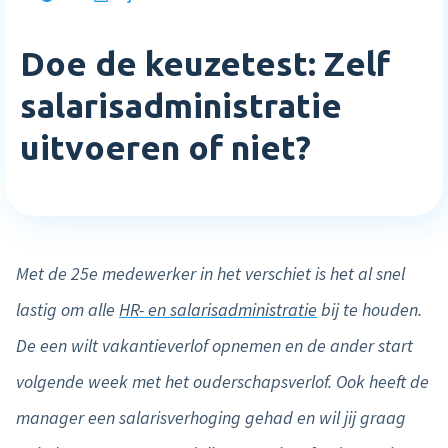
Inloggen
Blog
Medewerkerstevredenheid
Wie wij zijn
Implementatie
Doe de keuzetest: Zelf
Bibliotheek
Login
Meer HR features »
Careers
Starten met Nmbrs
salarisadministratie
Klantverhalen
Nederlands
English
uitvoeren of niet?
Salaris
Neem contact op
Plan een demo
Agenda
AI Assistant
Sverige
Contact
NIEUW
Events
Direct betalen
Support
Trainingen
Met de 25e medewerker in het verschiet is het al snel
Salaris input checker
lastig om alle
HR- en salarisadministratie
bij te houden.
Interactieve loonstrook
De een wilt vakantieverlof opnemen en de ander start
Salaris workflow
volgende week met het ouderschapsverlof. Ook heeft de
Meer salaris features »
manager een salarisverhoging gehad en wil jij graag
Product