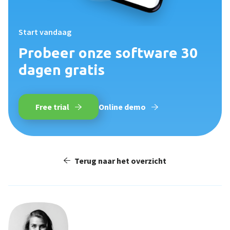
Start vandaag
Probeer onze software 30
dagen gratis
Free trial
Online demo
Terug naar het overzicht