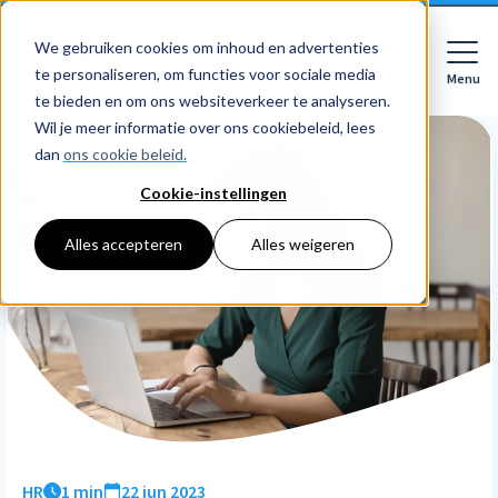
We gebruiken cookies om inhoud en advertenties
te personaliseren, om functies voor sociale media
Menu
Close
te bieden en om ons websiteverkeer te analyseren.
Wil je meer informatie over ons cookiebeleid, lees
dan
ons cookie beleid.
Cookie-instellingen
Voor wie
Softwarepakketten
Alles accepteren
Alles weigeren
Features
Voor bedrijven
HR
Voor accountants
Tarieven
Declaraties
Prijzen
HR dashboards
Ontdek
Voor bedrijven
Employee Self Service
Resources
HR workflows
Voor accountants
Mobiele app
Over Nmbrs
Academy
Verlofregistratie
Bedrijf
HR
1 min
22 jun 2023