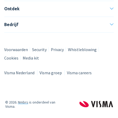
Ontdek
Product tour
Mobiele app
Bedrijf
Integraties
Nmbrs Marketplace
Voorwaarden
Security
Privacy
Whistleblowing
Cookies
Media kit
Visma Nederland
Visma groep
Visma careers
© 2026.
Nmbrs
is onderdeel van
Visma.