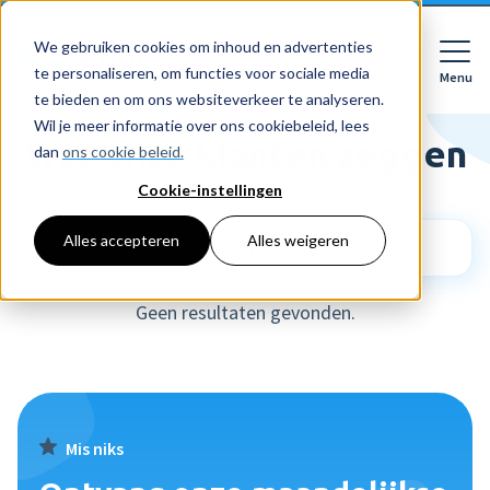
We gebruiken cookies om inhoud en advertenties
te personaliseren, om functies voor sociale media
Menu
Close
te bieden en om ons websiteverkeer te analyseren.
Wil je meer informatie over ons cookiebeleid, lees
Wat onze klanten zeggen
dan
ons cookie beleid.
Cookie-instellingen
Voor wie
Softwarepakketten
Alles accepteren
Alles weigeren
Filter
Features
Voor bedrijven
HR
Geen resultaten gevonden.
Voor accountants
Tarieven
Declaraties
Prijzen
HR dashboards
Ontdek
Voor bedrijven
Employee Self Service
Resources
HR workflows
Voor accountants
Mobiele app
Mis niks
Over Nmbrs
Academy
Verlofregistratie
Bedrijf