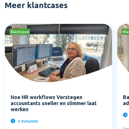
Meer klantcases
Klantcase
Kl
Hoe HR workflows Verstegen
Ba
accountants sneller en slimmer laat
ad
werken
3 minuten
Le