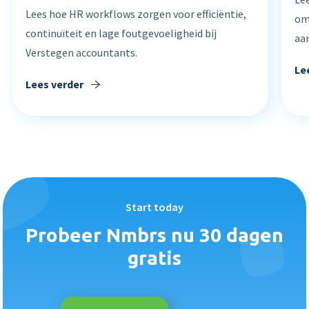
Lees hoe HR workflows zorgen voor efficiëntie,
om 
continuïteit en lage foutgevoeligheid bij
aa
Verstegen accountants.
Le
Lees verder
Start today
Probeer Nmbrs nu 30 dagen
gratis