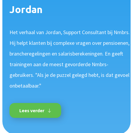
Inloggen
Blog
Jordan
Medewerkerstevredenheid
Wie wij zijn
Implementatie
Bibliotheek
Login
Meer HR features »
Careers
Starten met Nmbrs
Klantverhalen
Het verhaal van Jordan, Support Consultant bij Nmbrs.
Salaris
Hij helpt klanten bij complexe vragen over pensioenen,
Plan een demo
Neem contact op
Agenda
brancheregelingen en salarisberekeningen. En geeft
AI Assistant
Contact
NIEUW
trainingen aan de meest gevorderde Nmbrs-
Events
Direct betalen
Support
gebruikers. "Als je de puzzel gelegd hebt, is dat gevoel
Trainingen
Salaris input checker
onbetaalbaar."
Interactieve loonstrook
Salaris workflow
Lees verder
Meer salaris features »
Product