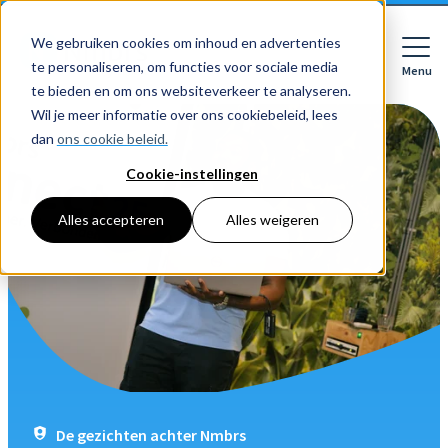
We gebruiken cookies om inhoud en advertenties
te personaliseren, om functies voor sociale media
Menu
Close
te bieden en om ons websiteverkeer te analyseren.
Wil je meer informatie over ons cookiebeleid, lees
dan
ons cookie beleid.
Cookie-instellingen
Voor wie
Softwarepakketten
Alles accepteren
Alles weigeren
Features
Voor bedrijven
HR
Voor accountants
Tarieven
Declaraties
Prijzen
HR dashboards
Ontdek
Voor bedrijven
Employee Self Service
Resources
HR workflows
Voor accountants
Mobiele app
Over Nmbrs
Academy
Verlofregistratie
Bedrijf
De gezichten achter Nmbrs