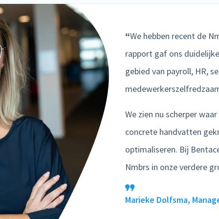
“
We hebben recent de Nm
rapport gaf ons duidelijke
gebied van payroll, HR, se
medewerkerszelfredzaam
We zien nu scherper waar 
concrete handvatten gek
optimaliseren. Bij Benta
Nmbrs in onze verdere gro
Marieke Dolfsma, Manage