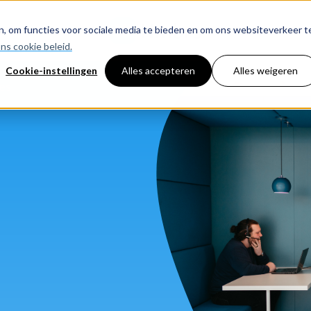
Start de Growth Scan Li
, om functies voor sociale media te bieden en om ons websiteverkeer t
ns cookie beleid.
Cookie-instellingen
Alles accepteren
Alles weigeren
ies