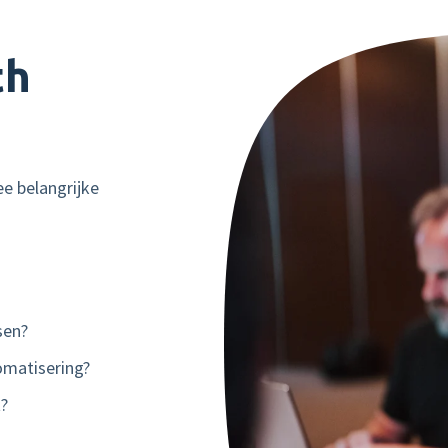
th
ee belangrijke
sen?
omatisering?
t?