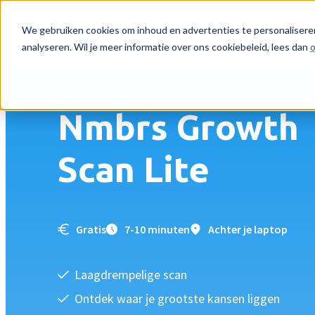
Nmbrs Growth Scan Lite
Back
We gebruiken cookies om inhoud en advertenties te personaliseren
analyseren. Wil je meer informatie over ons cookiebeleid, lees dan
o
Snel inzicht in jouw HR- en Payroll-prestat
Nmbrs Growth
Scan Lite
Gratis
7-10 minuten
Achter je laptop
Laagdrempelige scan
Ontdek waar je grootste kansen liggen