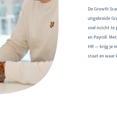
De Growth Scan
uitgebreide G
snel inzicht te
en Payroll
. Met
HR — krijg je i
staat en waar 