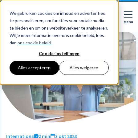
We gebruiken cookies om inhoud en advertenties
te personaliseren, om functies voor sociale media
Menu
Close
te bieden en om ons websiteverkeer te analyseren.
Wil je meer informatie over ons cookiebeleid, lees
dan
ons cookie beleid.
Cookie-instellingen
Voor wie
Softwarepakketten
Alles accepteren
Alles weigeren
Features
Voor bedrijven
HR
Voor accountants
Tarieven
Declaraties
Prijzen
HR dashboards
Ontdek
Voor bedrijven
Employee Self Service
Resources
HR workflows
Voor accountants
Mobiele app
Over Nmbrs
Academy
Verlofregistratie
Bedrijf
Integrations
2 min
3 okt 2023