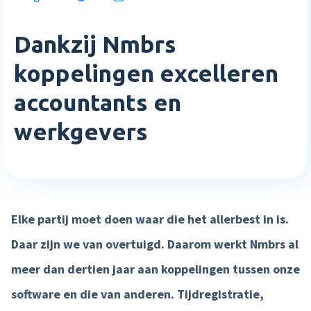
Inloggen
Blog
Medewerkerstevredenheid
Wie wij zijn
Implementatie
Dankzij Nmbrs
Bibliotheek
Login
Meer HR features »
Careers
Starten met Nmbrs
koppelingen excelleren
Klantverhalen
Nederlands
English
accountants en
Salaris
Neem contact op
Plan een demo
Agenda
werkgevers
AI Assistant
Sverige
Contact
NIEUW
Events
Direct betalen
Support
Trainingen
Salaris input checker
Elke partij moet doen waar die het allerbest in is.
Interactieve loonstrook
Daar zijn we van overtuigd. Daarom werkt Nmbrs al
Salaris workflow
meer dan dertien jaar aan koppelingen tussen onze
Meer salaris features »
software en die van anderen. Tijdregistratie,
Product