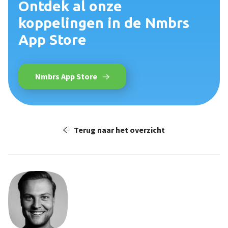
Ontdek al onze
koppelingen in de Nmbrs
App Store
Nmbrs App Store
Terug naar het overzicht