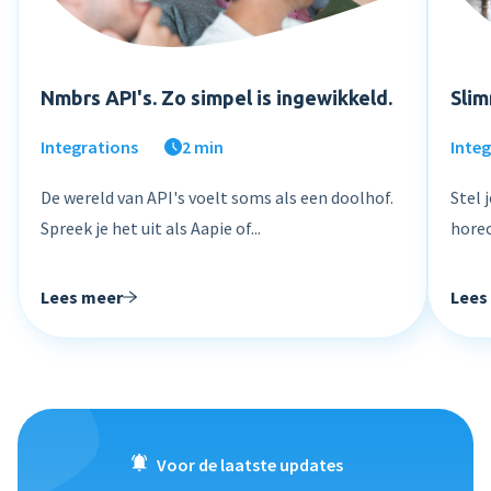
Nmbrs API's. Zo simpel is ingewikkeld.
Slim
Integrations
2 min
Inte
De wereld van API's voelt soms als een doolhof.
Stel 
Spreek je het uit als Aapie of...
horec
Lees meer
Lees
Voor de laatste updates