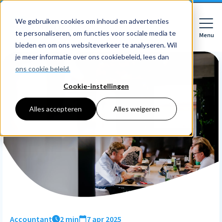
We gebruiken cookies om inhoud en advertenties
te personaliseren, om functies voor sociale media te
Menu
Close
bieden en om ons websiteverkeer te analyseren. Wil
je meer informatie over ons cookiebeleid, lees dan
ons cookie beleid.
Cookie-instellingen
Voor wie
Softwarepakketten
Alles accepteren
Alles weigeren
Features
Voor bedrijven
HR
Voor accountants
Tarieven
Declaraties
Prijzen
HR dashboards
Ontdek
Voor bedrijven
Employee Self Service
Resources
HR workflows
Voor accountants
Mobiele app
Over Nmbrs
Academy
Verlofregistratie
Bedrijf
Accountant
2 min
7 apr 2025