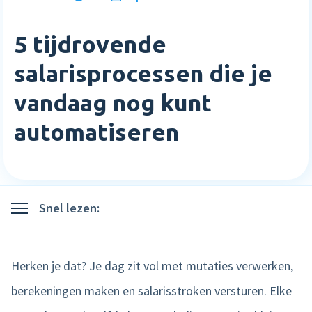
Inloggen
Blog
Medewerkerstevredenheid
Wie wij zijn
Implementatie
5 tijdrovende
Bibliotheek
Login
Meer HR features »
Careers
Starten met Nmbrs
salarisprocessen die je
Klantverhalen
Nederlands
English
vandaag nog kunt
Salaris
Neem contact op
Plan een demo
Agenda
automatiseren
AI Assistant
Sverige
Contact
NIEUW
Events
Direct betalen
Support
Trainingen
Salaris input checker
Snel lezen:
Interactieve loonstrook
Salaris workflow
Herken je dat? Je dag zit vol met mutaties verwerken,
Meer salaris features »
berekeningen maken en salarisstroken versturen. Elke
Product