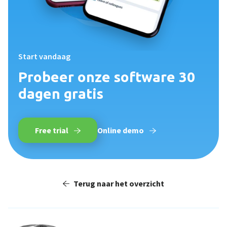
Start vandaag
Probeer onze software 30
dagen gratis
Free trial
Online demo
Terug naar het overzicht