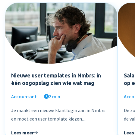
Nieuwe user templates in Nmbrs: in
Sala
één oogopslag zien wie wat mag
op e
Accountant
2 min
Acco
Je maakt een nieuwe klantlogin aan in Nmbrs
De zo
en moet een user template kiezen....
de va
Lees meer
Lees