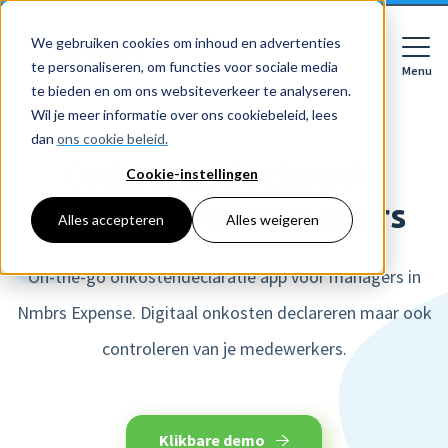
We gebruiken cookies om inhoud en advertenties
te personaliseren, om functies voor sociale media
Menu
Close
te bieden en om ons websiteverkeer te analyseren.
Wil je meer informatie over ons cookiebeleid, lees
HR feature
dan
ons cookie beleid.
Onkostendeclaratie
Cookie-instellingen
Voor wie
Softwarepakketten
beheer voor managers
Alles accepteren
Alles weigeren
Features
Voor bedrijven
HR
On-the-go onkostendeclaratie app voor managers in
Voor accountants
Tarieven
Declaraties
Nmbrs Expense. Digitaal onkosten declareren maar ook
Prijzen
HR dashboards
controleren van je medewerkers.
Ontdek
Voor bedrijven
Employee Self Service
Resources
HR workflows
Voor accountants
Mobiele app
Over Nmbrs
Academy
Verlofregistratie
Bedrijf
Klikbare demo