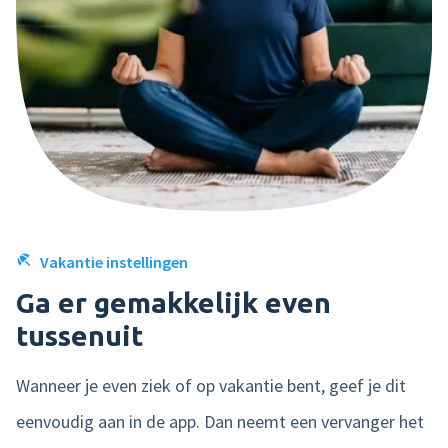
oplossingen voor declaraties
Vakantie instellingen
Ga er gemakkelijk even
Ja, ik wil graag marketing e-mails van
nmbrs ontvangen. Lees onze
tussenuit
privacyverklaring
hier
.
Wanneer je even ziek of op vakantie bent, geef je dit
eenvoudig aan in de app. Dan neemt een vervanger het