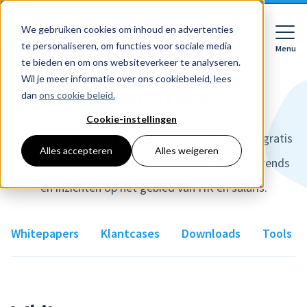
We gebruiken cookies om inhoud en advertenties
te personaliseren, om functies voor sociale media
Menu
Close
te bieden en om ons websiteverkeer te analyseren.
Wil je meer informatie over ons cookiebeleid, lees
Resources
dan
ons cookie beleid.
Cookie-instellingen
Voor wie
Softwarepakketten
Van whitepapers tot klantcases, download onze gratis
Alles accepteren
Alles weigeren
bronnen en blijf op de hoogte van de nieuwste trends
Features
Voor bedrijven
HR
en inzichten op het gebied van HR en salaris.
Voor accountants
Tarieven
Declaraties
Prijzen
Whitepapers
Klantcases
Downloads
Tools
HR dashboards
Ontdek
Voor bedrijven
Employee Self Service
Resources
HR workflows
Voor accountants
Mobiele app
Over Nmbrs
Academy
Verlofregistratie
Bedrijf