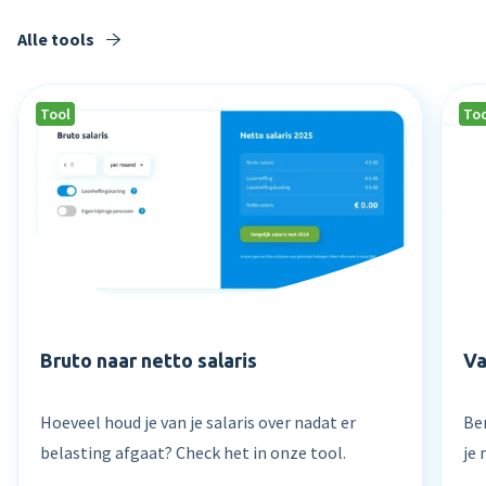
Alle tools
Tool
To
Bruto naar netto salaris
Va
Hoeveel houd je van je salaris over nadat er
Be
belasting afgaat? Check het in onze tool.
je