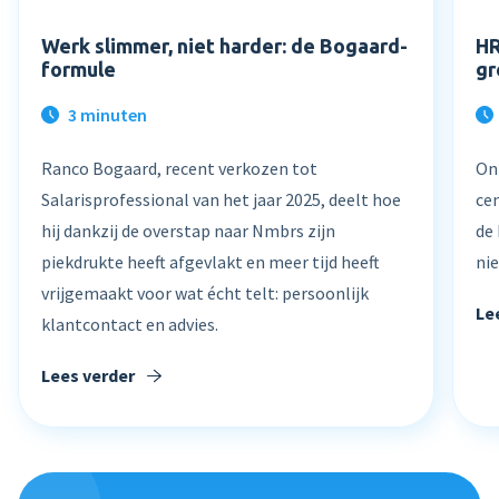
Werk slimmer, niet harder: de Bogaard-
HR
formule
gr
3 minuten
Ranco Bogaard, recent verkozen tot
On
Salarisprofessional van het jaar 2025, deelt hoe
ce
hij dankzij de overstap naar Nmbrs zijn
de 
piekdrukte heeft afgevlakt en meer tijd heeft
ni
vrijgemaakt voor wat écht telt: persoonlijk
Le
klantcontact en advies.
Lees verder