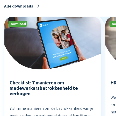
Alle downloads
Download
Do
Checklist: 7 manieren om
HR
medewerkersbetrokkenheid te
verhogen
We
en
7 slimme manieren om de betrokkenheid van je
he
medewerkers te verhogen! Hoeveel kun jij er al