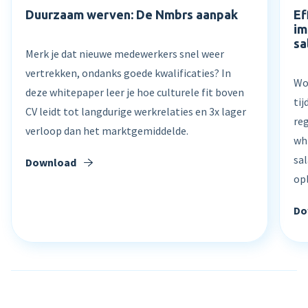
Duurzaam werven: De Nmbrs aanpak
Ef
im
Product tour
sa
Merk je dat nieuwe medewerkers snel weer
Mobiele app
vertrekken, ondanks goede kwalificaties? In
Wo
Integraties
deze whitepaper leer je hoe culturele fit boven
ti
CV leidt tot langdurige werkrelaties en 3x lager
Nmbrs Marketplace
re
verloop dan het marktgemiddelde.
wh
sa
Download
op
Do