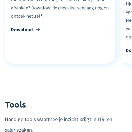
fi
afvinken? Download de checklist vandaag nog en
van
ontdek het zelf!
Ne
ve
Download
org
Do
Tools
Handige tools waarmee je inzicht krijgt in HR- en
salariszaken.