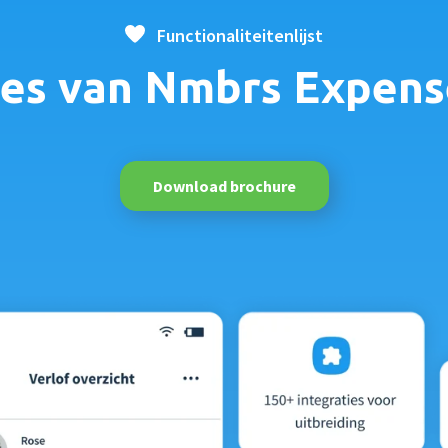
Functionaliteitenlijst
res van Nmbrs Expense
Download brochure