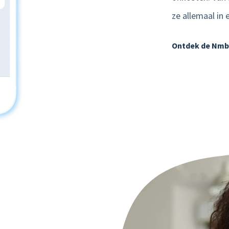
ze allemaal in 
Product tour
Mobiele app
Ontdek de Nmb
Integraties
Nmbrs Marketplace