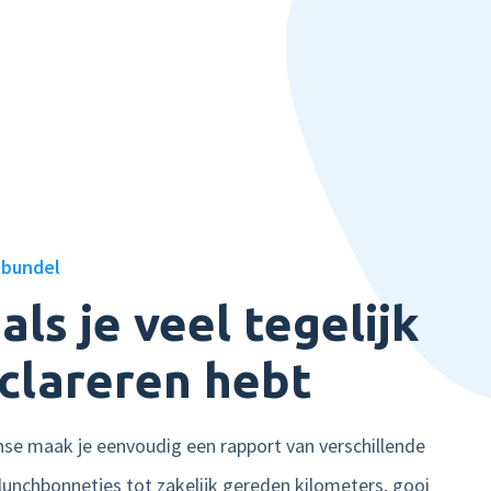
d
Plan een demo
ebundel
als je veel tegelijk
clareren hebt
se maak je eenvoudig een rapport van verschillende
lunchbonnetjes tot zakelijk gereden kilometers, gooi