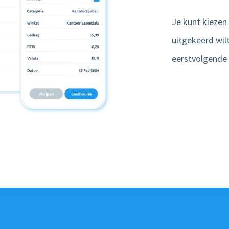
Je kunt kiezen
uitgekeerd wilt
Ja, ik wil graag marketing e-mails van nmbrs
eerstvolgende 
ontvangen. Lees onze privacyverklaring
hier
.