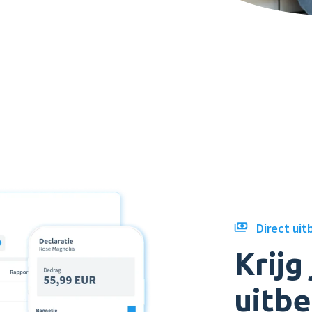
Leer alles over onze
oplossingen voor
declaraties
Direct uit
Krijg
uitbe