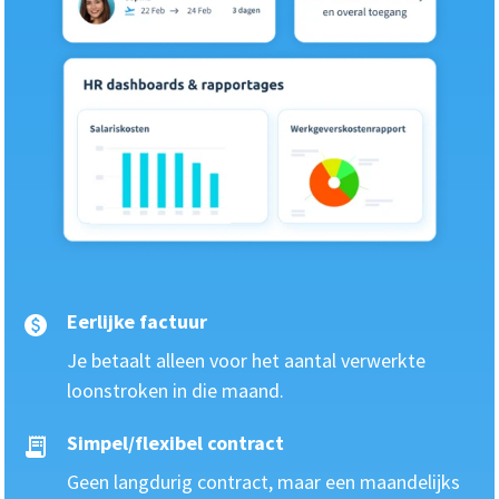
Eerlijke factuur
Je betaalt alleen voor het aantal verwerkte
loonstroken in die maand.
Simpel/flexibel contract
Geen langdurig contract, maar een maandelijks