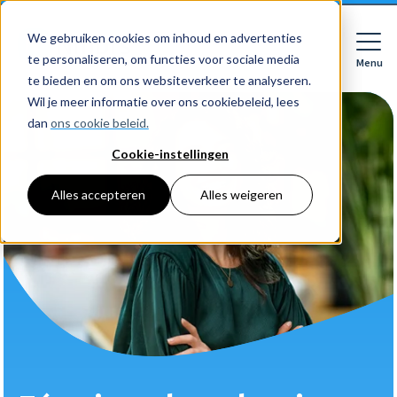
We gebruiken cookies om inhoud en advertenties
te personaliseren, om functies voor sociale media
Menu
Close
te bieden en om ons websiteverkeer te analyseren.
Wil je meer informatie over ons cookiebeleid, lees
dan
ons cookie beleid.
Cookie-instellingen
Voor wie
Softwarepakketten
Alles accepteren
Alles weigeren
Features
Voor bedrijven
HR
Voor accountants
Tarieven
Declaraties
Prijzen
HR dashboards
Ontdek
Voor bedrijven
Employee Self Service
Resources
HR workflows
Voor accountants
Mobiele app
Over Nmbrs
Academy
Verlofregistratie
Bedrijf