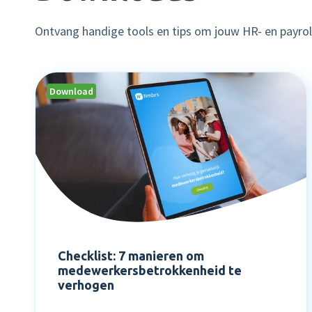
Ontvang handige tools en tips om jouw HR- en payro
Download
Checklist: 7 manieren om
medewerkersbetrokkenheid te
verhogen