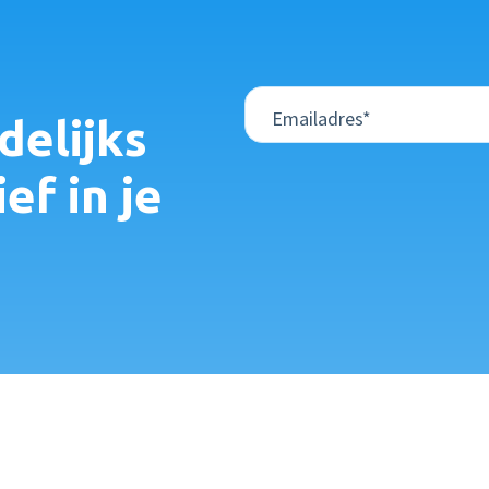
elijks
ef in je