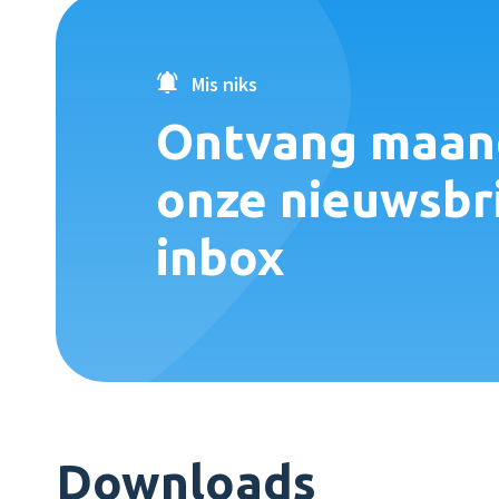
Mis niks
Ontvang maand
onze nieuwsbri
inbox
Downloads