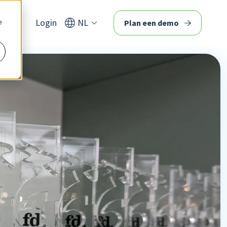
Login
NL
e
Plan een demo
Close
Functionaliteitenlijst
or jou
ringen
ie bij
Voor een overzicht van alle
ap
Nmbrs features, plus
ondersteunde branches en
rapporten
Download