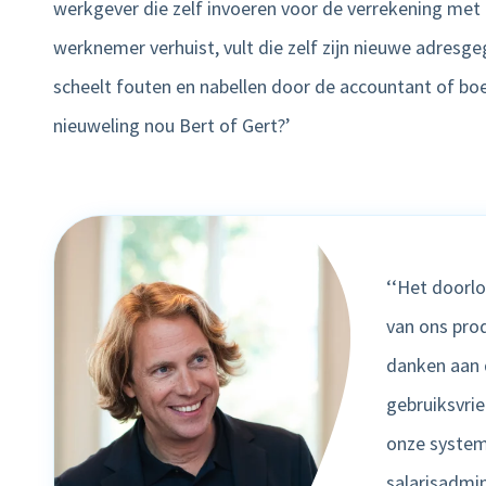
werkgever die zelf invoeren voor de verrekening met h
werknemer verhuist, vult die zelf zijn nieuwe adresge
scheelt fouten en nabellen door de accountant of bo
nieuweling nou Bert of Gert?’
‘‘Het doorl
van ons prod
danken aan
gebruiksvrie
onze system
salarisadmini