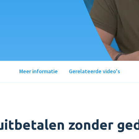
Meer informatie
Gerelateerde video's
uitbetalen zonder ge