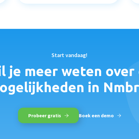
Start vandaag!
l je meer weten over
ogelijkheden in Nmbr
Probeer gratis
Boek een demo