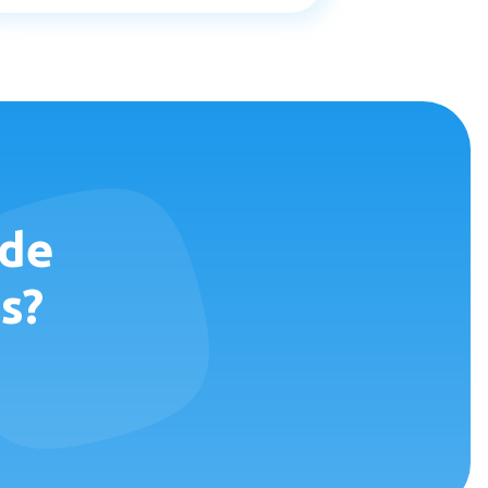
 de
s?