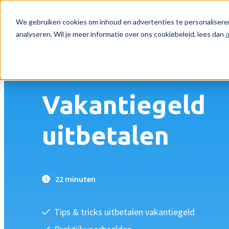
Back
We gebruiken cookies om inhoud en advertenties te personaliseren
analyseren. Wil je meer informatie over ons cookiebeleid, lees dan
o
Nmbrs Academy
Vakantiegeld
uitbetalen
22 minuten
Tips & tricks uitbetalen vakantiegeld