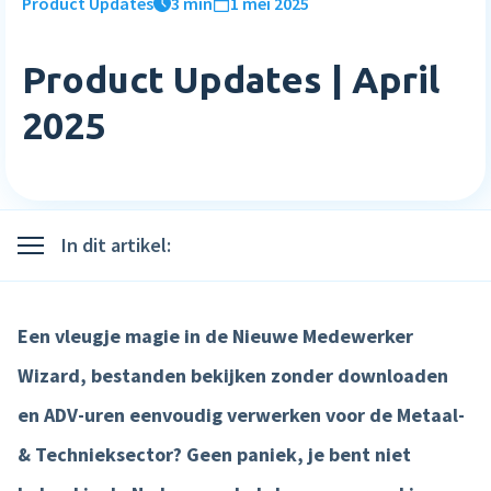
Product Updates
3 min
1 mei 2025
Inloggen
Blog
Medewerkerstevredenheid
Wie wij zijn
Implementatie
Bibliotheek
Login
Product Updates | April
Meer HR features »
Careers
Starten met Nmbrs
Klantverhalen
2025
Nederlands
English
Salaris
Neem contact op
Plan een demo
Agenda
AI Assistant
Sverige
Contact
NIEUW
Events
In dit artikel:
Direct betalen
Support
Trainingen
Salaris input checker
Een vleugje magie in de Nieuwe Medewerker
Interactieve loonstrook
Wizard, bestanden bekijken zonder downloaden
Salaris workflow
en ADV-uren eenvoudig verwerken voor de Metaal-
Meer salaris features »
& Technieksector? Geen paniek, je bent niet
Product