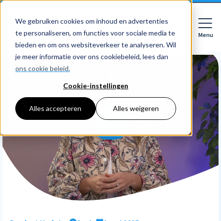
We gebruiken cookies om inhoud en advertenties
te personaliseren, om functies voor sociale media te
Menu
Close
bieden en om ons websiteverkeer te analyseren. Wil
je meer informatie over ons cookiebeleid, lees dan
ons cookie beleid.
Cookie-instellingen
Voor wie
Softwarepakketten
Alles accepteren
Alles weigeren
Features
Voor bedrijven
HR
Voor accountants
Tarieven
Declaraties
Prijzen
HR dashboards
Ontdek
Voor bedrijven
Employee Self Service
Resources
HR workflows
Voor accountants
Mobiele app
Over Nmbrs
Academy
Verlofregistratie
Bedrijf