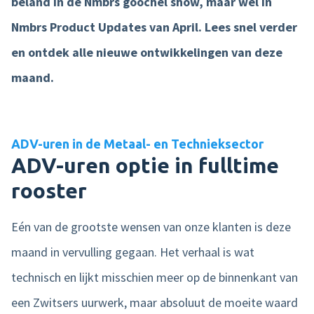
beland in de Nmbrs goochel show, maar wel in
Nmbrs Product Updates van April. Lees snel verder
Product tour
en ontdek alle nieuwe ontwikkelingen van deze
Mobiele app
maand.
Integraties
Nmbrs Marketplace
ADV-uren in de Metaal- en Technieksector
ADV-ure
n optie in fulltime
rooster
Eén van de grootste wensen van onze klanten is deze
maand in vervulling gegaan. Het verhaal is wat
technisch en lijkt misschien meer op de binnenkant van
een Zwitsers uurwerk, maar absoluut de moeite waard