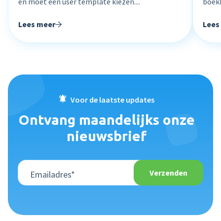
en moet een user template kiezen....
boekh
Lees meer
Lees
Voor de laatste updates
Ontvang maandelijks onze
nieuwsbrief