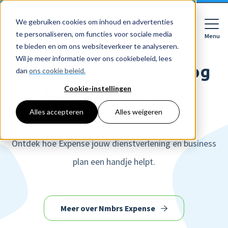
We gebruiken cookies om inhoud en advertenties
te personaliseren, om functies voor sociale media
Menu
Close
te bieden en om ons websiteverkeer te analyseren.
Wil je meer informatie over ons cookiebeleid, lees
Klanten declareren nog
dan
ons cookie beleid.
eenvoudiger met
Cookie-instellingen
Voor wie
Softwarepakketten
Expense
Alles accepteren
Alles weigeren
Features
Voor bedrijven
HR
Ontdek hoe Expense jouw dienstverlening en business
Voor accountants
Tarieven
Declaraties
Prijzen
plan een handje helpt.
HR dashboards
Ontdek
Voor bedrijven
Employee Self Service
Resources
HR workflows
Voor accountants
Meer over Nmbrs Expense
Mobiele app
Over Nmbrs
Academy
Verlofregistratie
Bedrijf