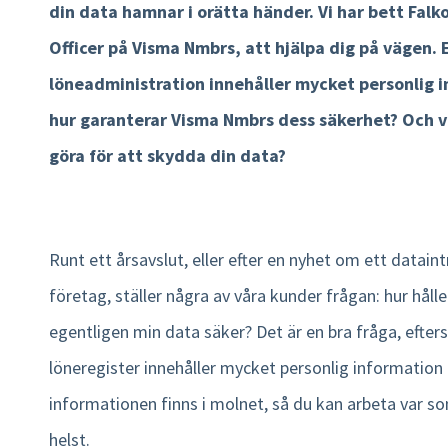
din data hamnar i orätta händer. Vi har bett Fal
Product tour
Officer på Visma Nmbrs, att hjälpa dig på vägen. 
Integrationer
löneadministration innehåller mycket personlig 
hur garanterar Visma Nmbrs dess säkerhet? Och v
Mobilapp
göra för att skydda din data?
Nmbrs Marketplace
Runt ett årsavslut, eller efter en nyhet om ett datain
företag, ställer några av våra kunder frågan: hur hål
egentligen min data säker? Det är en bra fråga, efte
löneregister innehåller mycket personlig information
informationen finns i molnet, så du kan arbeta var s
helst.