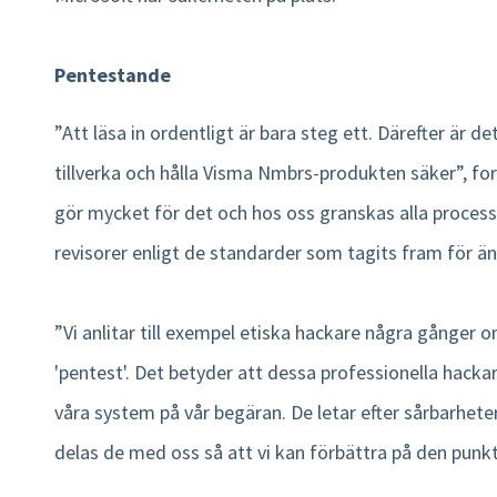
Pentestande
”Att läsa in ordentligt är bara steg ett. Därefter är det
tillverka och hålla Visma Nmbrs-produkten säker”, fort
gör mycket för det och hos oss granskas alla proces
revisorer enligt de standarder som tagits fram för ä
”Vi anlitar till exempel etiska hackare några gånger o
'pentest'. Det betyder att dessa professionella hack
våra system på vår begäran. De letar efter sårbarhete
delas de med oss ​​så att vi kan förbättra på den punk