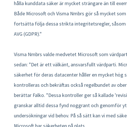
hålla kunddata säker är mycket strängare än till exe
Både Microsoft och Visma Nmbrs gör så mycket som m
fortsätta följa dessa strikta integritetsregler, såsom
AVG (GDPR)."
Visma Nmbrs valde medvetet Microsoft som värdpartn
sedan: "Det är ett välkänt, ansvarsfullt värdparti. Mic
säkerhet för deras datacenter håller en mycket hög 
kontrolleras och bekräftas också regelbundet av ober
berättar Falko. "Dessa kontroller ger så kallade 'revisi
granskar alltid dessa fynd noggrant och genomför yt
undersökningar vid behov. På så sätt kan vi med säke
Microsoft har säkerheten på plats.