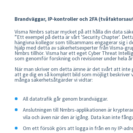
Brandväggar, IP-kontroller och 2FA (tvåfaktorsau
Visma Nmbrs satsar mycket på att hålla din data säker
”Ett exempel på detta är vårt 'Security Chapter'. Dett
hängivna kollegor som tillsammans engagerar sig i d
hjälp med detta av säkerhetsexperter från Visma-gr
Nmbrs tillhör. Visma har ett eget Cyber ​​​​Threat Intel
som genomför forskning och revisioner under hela år
När man skriver om detta ämne är det svårt att inte gå
att ge dig en så komplett bild som möjligt beskriver 
många säkerhetsåtgärder vi vidtar:
All datatrafik går genom brandväggar.
Anslutningen till Nmbrs-applikationen är krypterad
vila och även när den är igång. Data kan inte fån
Om ett försök görs att logga in från en ny IP-ad