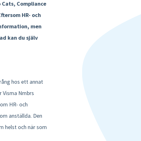
ko Cats, Compliance
Eftersom HR- och
information, men
ad kan du själv
trång hos ett annat
ler Visma Nmbrs
rsom HR- och
 om anställda. Den
om helst och när som