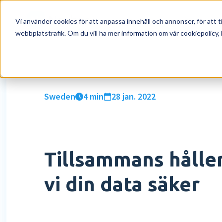
För vem
Funktione
Vi använder cookies för att anpassa innehåll och annonser, för att ti
webbplatstrafik. Om du vill ha mer information om vår cookiepolicy, 
För vem
HR
Resurser
Om oss
Läs
Lö
Ag
Kom
Företag
Digital mapp
Blogg
Vilka är vi
Bör
Tid
Eve
Kon
Sweden
4 min
28 jan. 2022
Redovisningsbyrå
Digital signering
E-böcker
Karriär
Int
Sup
HR workflows
Academy
Partnerskap
Lön
Tillsammans håll
Performance
Lö
Rapporter och översikter
Kör
vi din data säker
Mer HR funktioner »
Mer