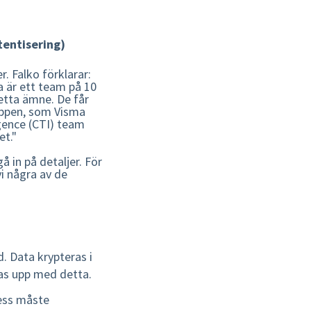
tentisering)
. Falko förklarar:
a är ett team på 10
etta ämne. De får
uppen, som Visma
ligence (CTI) team
et."
 in på detaljer. För
vi några av de
. Data krypteras i
gas upp med detta.
ress måste