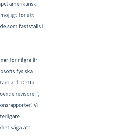
mpel amerikansk.
öjligt för att
 de som fastställs i
er för några år
rosofts fysiska
standard. Detta
oende revisorer”,
onsrapporter'. Vi
terligare
rhet säga att