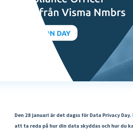
E-böcker
Rapporter och översikter
Vilka är vi
Academy
Logga in
Mer HR funktioner »
Karriär
Sverige
Partnerskap
Agenda
English
Lön
Event
Tidsregistrering
Kom i kontakt
Nederlands
Interaktiv lönespec
Kontakta oss
Lönekörningskontroll
Support
Löneworkflow
Körkontroll
Den 28 januari är det dagss för Data Privacy Day.
Mer lönefunktioner »
att ta reda på hur din data skyddas och hur du k
Produkt