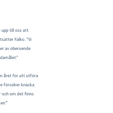
 upp till oss att
sätter Falko. "Vi
ser av oberoende
ndamålet."
m året för att utföra
are försöker knäcka
r och om det finns
ten.”