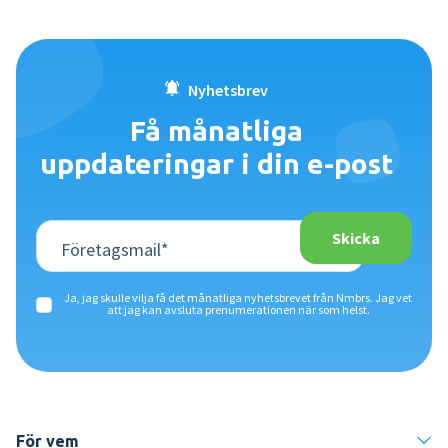
Nyhetsbrev
Få månatliga
uppdateringar i din e-post
Ja, jag skulle vilja få det månatliga nyhetsbrevet från Nmbrs. Jag vet
att jag kan avsluta prenumerationen när som helst.
För vem