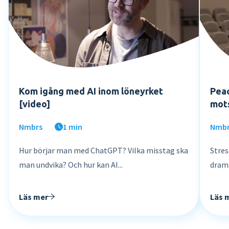
Kom igång med AI inom löneyrket
Peac
[video]
mots
Nmbrs
1 min
Nmb
Hur börjar man med ChatGPT? Vilka misstag ska
Stres
man undvika? Och hur kan AI...
drama
Läs mer
Läs 