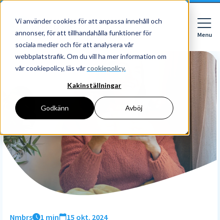
Vi använder cookies för att anpassa innehåll och
annonser, för att tillhandahålla funktioner för
Menu
Close
sociala medier och för att analysera vår
webbplatstrafik. Om du vill ha mer information om
vår cookiepolicy, läs vår
cookiepolicy.
Kakinställningar
För vem
För vem
Godkänn
Avböj
Funktioner
Företag
HR
Redovisningsbyrå
Priser
Digital mapp
Digital signering
Upptäck
Läs mer
Resurser
HR workflows
Börja med Nmbrs
Om Nmbrs
Blogg
Performance
Om oss
Nmbrs
1 min
15 okt. 2024