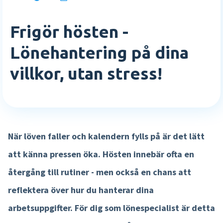
E-böcker
Rapporter och översikter
Vilka är vi
Frigör hösten -
Academy
Logga in
Mer HR funktioner »
Karriär
Lönehantering på dina
Sverige
Partnerskap
Agenda
English
villkor, utan stress!
Lön
Testa gratis
Event
Tidsregistrering
Kom i kontakt
Nederlands
Interaktiv lönespec
Kontakta oss
När löven faller och kalendern fylls på är det lätt
Lönekörningskontroll
Support
att känna pressen öka. Hösten innebär ofta en
Löneworkflow
återgång till rutiner - men också en chans att
Körkontroll
reflektera över hur du hanterar dina
Mer lönefunktioner »
arbetsuppgifter. För dig som lönespecialist är detta
Produkt