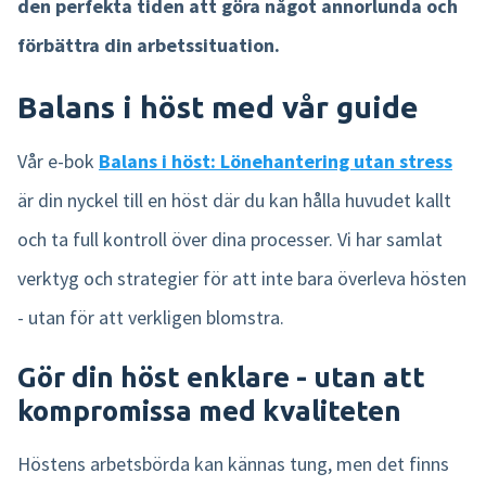
den perfekta tiden att göra något annorlunda och
förbättra din arbetssituation.
Product tour
Integrationer
Balans i höst med vår guide
Mobilapp
Vår e-bok
Balans i höst: Lönehantering utan stress
Nmbrs Marketplace
är din nyckel till en höst där du kan hålla huvudet kallt
och ta full kontroll över dina processer. Vi har samlat
verktyg och strategier för att inte bara överleva hösten
- utan för att verkligen blomstra.
Gör din höst enklare - utan att
kompromissa med kvaliteten
Höstens arbetsbörda kan kännas tung, men det finns