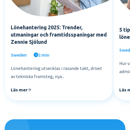
Lönehantering 2025: Trender,
5 ti
utmaningar och framtidsspaningar med
löne
Zennie Sjölund
Swe
Sweden
2 min
Hur v
Lönehantering utvecklas i rasande takt, drivet
admin
av tekniska framsteg, nya...
Läs 
Läs mer