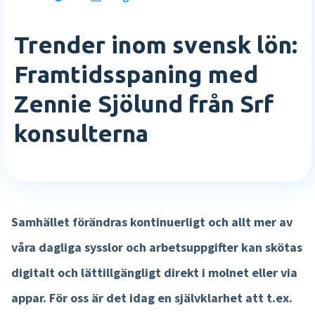
E-böcker
Rapporter och översikter
Vilka är vi
Trender inom svensk lön:
Academy
Logga in
Mer HR funktioner »
Karriär
Framtidsspaning med
Sverige
Partnerskap
Agenda
English
Zennie Sjölund från Srf
Lön
Testa gratis
Event
konsulterna
Tidsregistrering
Kom i kontakt
Nederlands
Interaktiv lönespec
Kontakta oss
Lönekörningskontroll
Support
Samhället förändras kontinuerligt och allt mer av
Löneworkflow
våra dagliga sysslor och arbetsuppgifter kan skötas
Körkontroll
digitalt och lättillgängligt direkt i molnet eller via
Mer lönefunktioner »
appar. För oss är det idag en självklarhet att t.ex.
Produkt