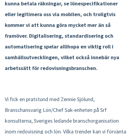
kunna betala räkningar, se lönespecifikationer
Product tour
eller legitimera oss via mobilen, och troligtvis
kommer vi att kunna göra mycket mer än så
Integrationer
framöver. Digitalisering, standardisering och
Mobilapp
automatisering spelar allihopa en viktig roll i
Nmbrs Marketplace
samhällsutvecklingen, vilket också innebär nya
arbetssätt för redovisningsbranschen.
Vi fick en pratstund med Zennie Sjölund,
Branschansvarig Lön/Chef Sak-enheten på Srf
konsulterna, Sveriges ledande branschorganisation
inom redovisning och lön. Vilka trender kan vi förvänta