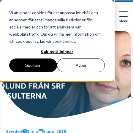
Vi använder cookies för att anpassa innehåll och
annonser, för att tillhandahålla funktioner för
Menu
Close
sociala medier och för att analysera vår
webbplatstrafik. Om du vill ha mer information om
vår cookiepolicy, läs vår
cookiepolicy.
Kakinställningar
För vem
För vem
Godkänn
Avböj
Funktioner
Företag
HR
Redovisningsbyrå
Priser
Digital mapp
Digital signering
Upptäck
Läs mer
Resurser
HR workflows
Börja med Nmbrs
Om Nmbrs
Blogg
Performance
Om oss
Sweden
3 min
9 aug. 2019