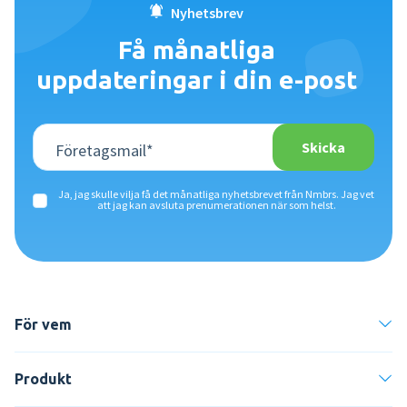
Nyhetsbrev
Få månatliga
uppdateringar i din e-post
Ja, jag skulle vilja få det månatliga nyhetsbrevet från Nmbrs. Jag vet
att jag kan avsluta prenumerationen när som helst.
För vem
Produkt