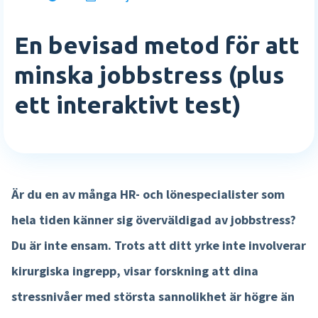
E-böcker
Rapporter och översikter
Vilka är vi
En bevisad metod för att
Academy
Logga in
Mer HR funktioner »
Karriär
minska jobbstress (plus
Sverige
Partnerskap
Agenda
English
ett interaktivt test)
Lön
Testa gratis
Event
Tidsregistrering
Kom i kontakt
Nederlands
Interaktiv lönespec
Kontakta oss
Är du en av många HR- och lönespecialister som
Lönekörningskontroll
Support
hela tiden känner sig överväldigad av jobbstress?
Löneworkflow
Du är inte ensam. Trots att ditt yrke inte involverar
Körkontroll
kirurgiska ingrepp, visar forskning att dina
Mer lönefunktioner »
stressnivåer med största sannolikhet är högre än
Produkt