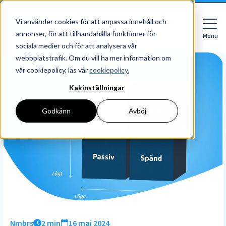
Vi använder cookies för att anpassa innehåll och
annonser, för att tillhandahålla funktioner för
Menu
Close
sociala medier och för att analysera vår
webbplatstrafik. Om du vill ha mer information om
vår cookiepolicy, läs vår
cookiepolicy.
Kakinställningar
För vem
För vem
Godkänn
Avböj
Funktioner
Företag
HR
Redovisningsbyrå
Priser
Digital mapp
Digital signering
Upptäck
Läs mer
Resurser
HR workflows
Börja med Nmbrs
Om Nmbrs
Blogg
Performance
Om oss
Nmbrs
2 min
16 maj 2024