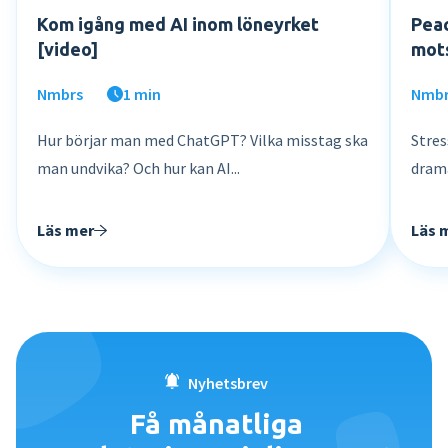
Kom igång med AI inom löneyrket
Peac
[video]
mots
Nmbrs
1 min
Nmb
Hur börjar man med ChatGPT? Vilka misstag ska
Stres
man undvika? Och hur kan AI...
drama
Läs mer
Läs 
Nyhetsbrev
Få månatliga