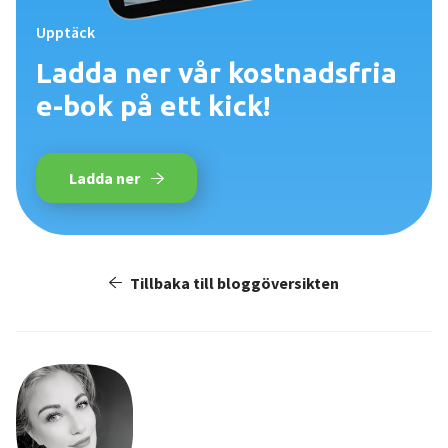
Upptäck
Ladda ner vår kostnadsfria
e-bok på ett kick!
Ladda ner
Tillbaka till bloggöversikten