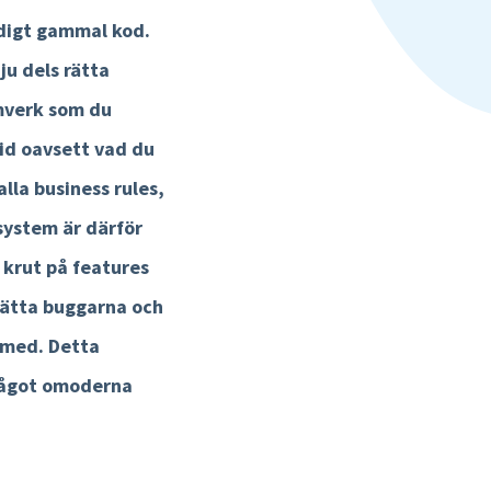
ldigt gammal kod.
u dels rätta
amverk som du
tid oavsett vad du
lla business rules,
system är därför
t krut på features
rätta buggarna och
 med. Detta
 något omoderna