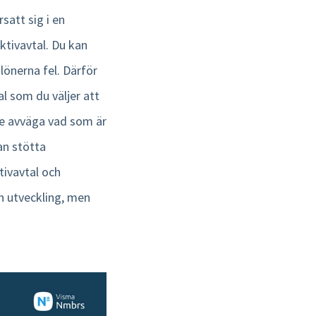
satt sig i en
tivavtal. Du kan
r lönerna fel. Därför
l som du väljer att
e avväga vad som är
an stötta
ivavtal och
ch utveckling, men