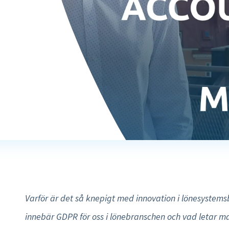
E-böcker
Rapporter och översikter
Vilka är vi
Academy
Logga in
Mer HR funktioner »
Karriär
Sverige
Partnerskap
Agenda
English
Lön
Event
Tidsregistrering
Kom i kontakt
Nederlands
Interaktiv lönespec
Kontakta oss
Lönekörningskontroll
Support
Löneworkflow
Körkontroll
Varför är det så knepigt med innovation i lönesystem
Mer lönefunktioner »
innebär GDPR för oss i lönebranschen och vad letar ma
Produkt