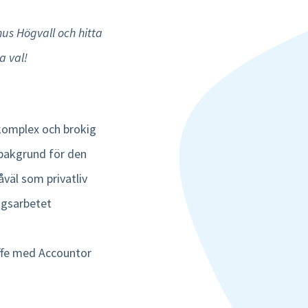
s Högvall och hitta
a val!
 komplex och brokig
bakgrund för den
åväl som privatliv
ngsarbetet
affe med Accountor