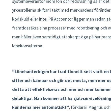
systemleverantör inom lön och redovisning så är det n
yrkesrollerna skiftar i takt med marknadens föränder
kodskuld eller inte. På Accountor ligger man redan s
framtidssäkra sina processer med robotisering och 
man håller även samtidigt ett skarpt öga på hur bran
lönekonsulterna.
“Lönehanteringen har traditionellt sett varit en
sitter och kämpar och gör det mesta, men mer 
detta att effektiviseras och mer och mer kommer
delaktiga. Man kommer att ha självservicelösning
kunderna mer automatiskt”
, förklarar Magnus och