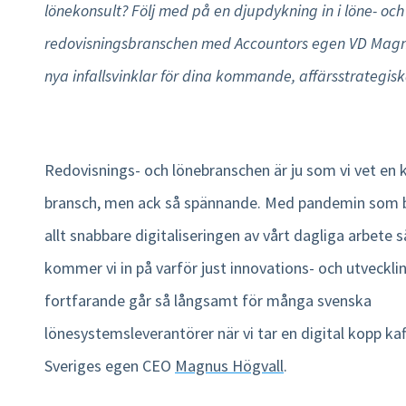
lönekonsult? Följ med på en djupdykning in i löne- och
Product tour
redovisningsbranschen med Accountors egen VD Magnu
Integrationer
nya infallsvinklar för dina kommande, affärsstrategisk
Mobilapp
Nmbrs Marketplace
Redovisnings- och lönebranschen är ju som vi vet en
bransch, men ack så spännande. Med pandemin som 
allt snabbare digitaliseringen av vårt dagliga arbete s
kommer vi in på varför just innovations- och utveckli
fortfarande går så långsamt för många svenska
lönesystemsleverantörer när vi tar en digital kopp k
Sveriges egen CEO
Magnus Högvall
.