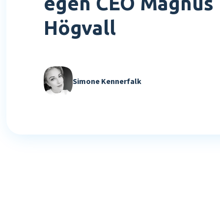
egen CEO Magnus
Högvall
Simone Kennerfalk