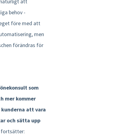
aturligt att
liga behov -
teget före med att
automatisering, men
schen förändras för
 lönekonsult som
och mer kommer
 kunderna att vara
ar och sätta upp
 fortsätter: