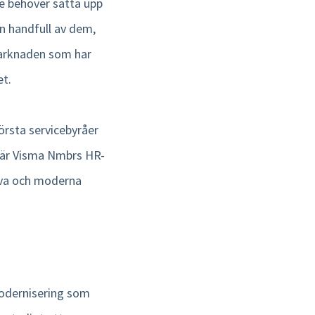
e behöver sätta upp
en handfull av dem,
marknaden som har
et.
rsta servicebyråer
 där Visma Nmbrs HR-
iva och moderna
modernisering som