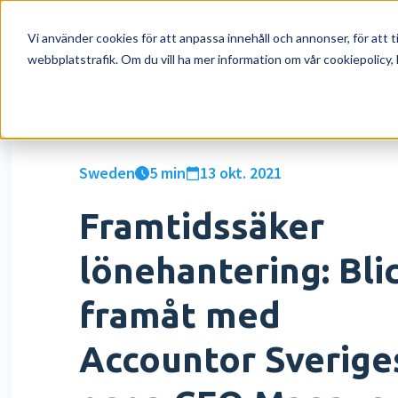
För vem
Funktione
Vi använder cookies för att anpassa innehåll och annonser, för att ti
webbplatstrafik. Om du vill ha mer information om vår cookiepolicy, 
För vem
HR
Resurser
Om oss
Läs
Lö
Ag
Kom
Företag
Digital mapp
Blogg
Vilka är vi
Bör
Tid
Eve
Kon
Sweden
5 min
13 okt. 2021
Redovisningsbyrå
Digital signering
E-böcker
Karriär
Int
Sup
Framtidssäker
HR workflows
Academy
Partnerskap
Lön
lönehantering: Bli
Performance
Lö
framåt med
Rapporter och översikter
Kör
Accountor Sverige
Mer HR funktioner »
Mer