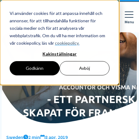
Vi använder cookies för att anpassa innehåll och
annonser, för att tillhandahålla funktioner för
Menu
Close
sociala medier och för att analysera vår
webbplatstrafik. Om du vill ha mer information om
vår cookiepolicy, läs vår
cookiepolicy.
Kakinställningar
För vem
För vem
Godkänn
Avböj
Funktioner
Företag
HR
Redovisningsbyrå
Priser
Digital mapp
Digital signering
Upptäck
Läs mer
Resurser
HR workflows
Börja med Nmbrs
Om Nmbrs
Blogg
Performance
Om oss
Sweden
2 min
8 apr. 2019