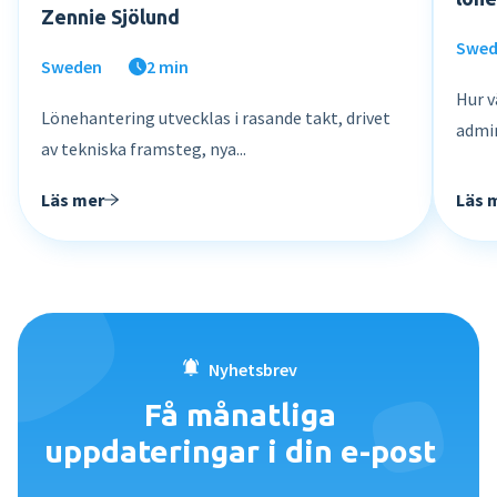
Zennie Sjölund
Swe
Sweden
2 min
Hur v
Lönehantering utvecklas i rasande takt, drivet
admin
av tekniska framsteg, nya...
Läs 
Läs mer
Nyhetsbrev
Få månatliga
uppdateringar i din e-post