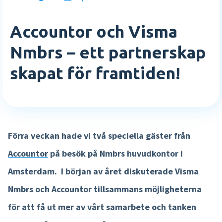
E-böcker
Rapporter och översikter
Vilka är vi
Accountor och Visma
Academy
Logga in
Mer HR funktioner »
Karriär
Nmbrs – ett partnerskap
Sverige
Partnerskap
Agenda
English
skapat för framtiden!
Lön
Testa gratis
Event
Tidsregistrering
Kom i kontakt
Nederlands
Interaktiv lönespec
Kontakta oss
Förra veckan hade vi två speciella gäster från
Lönekörningskontroll
Support
Accountor
på besök på Nmbrs huvudkontor i
Löneworkflow
Amsterdam. I början av året diskuterade Visma
Körkontroll
Nmbrs och Accountor tillsammans möjligheterna
Mer lönefunktioner »
för att få ut mer av vårt samarbete och tanken
Produkt