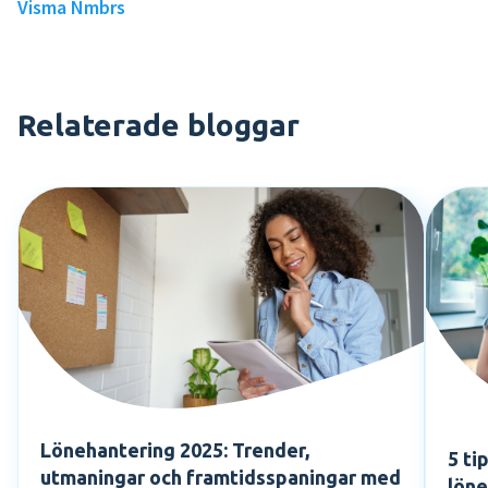
Visma Nmbrs
Relaterade bloggar
Lönehantering 2025: Trender,
5 ti
utmaningar och framtidsspaningar med
löne