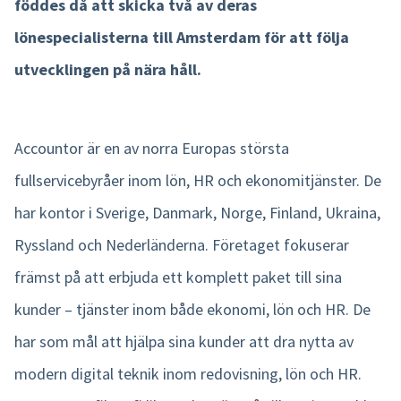
föddes då att skicka två av deras
lönespecialisterna till Amsterdam för att följa
Product tour
utvecklingen på nära håll.
Integrationer
Mobilapp
Accountor är en av norra Europas största
Nmbrs Marketplace
fullservicebyråer inom lön, HR och ekonomitjänster. De
har kontor i Sverige, Danmark, Norge, Finland, Ukraina,
Ryssland och Nederländerna. Företaget fokuserar
främst på att erbjuda ett komplett paket till sina
kunder – tjänster inom både ekonomi, lön och HR. De
har som mål att hjälpa sina kunder att dra nytta av
modern digital teknik inom redovisning, lön och HR.