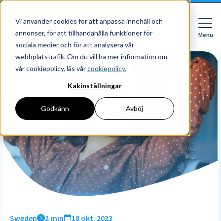
Vi använder cookies för att anpassa innehåll och
annonser, för att tillhandahålla funktioner för
Menu
Close
sociala medier och för att analysera vår
webbplatstrafik. Om du vill ha mer information om
vår cookiepolicy, läs vår
cookiepolicy.
Kakinställningar
För vem
För vem
Godkänn
Avböj
Funktioner
Företag
HR
Redovisningsbyrå
Priser
Digital mapp
Digital signering
Upptäck
Läs mer
Resurser
HR workflows
Börja med Nmbrs
Om Nmbrs
Blogg
Performance
Om oss
Sweden
2 min
18 okt. 2023