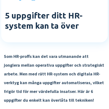
E-böcker
Rapporter och översikter
Vilka är vi
5 uppgifter ditt HR-
Academy
Logga in
Mer HR funktioner »
Karriär
system kan ta över
Sverige
Partnerskap
Agenda
English
Lön
Testa gratis
Event
Tidsregistrering
Kom i kontakt
Nederlands
Som HR-proffs kan det vara utmanande att
Interaktiv lönespec
Kontakta oss
jonglera mellan operativa uppgifter och strategiskt
Lönekörningskontroll
Support
arbete. Men med rätt HR-system och digitala HR-
Löneworkflow
verktyg kan många uppgifter automatiseras, vilket
Körkontroll
frigör tid för mer värdefulla insatser. Här är 6
Mer lönefunktioner »
uppgifter du enkelt kan överlåta till tekniken!
Produkt