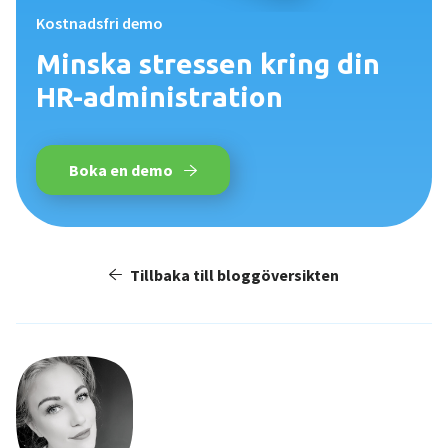
Kostnadsfri demo
Minska stressen kring din
HR-administration
Boka en demo
Tillbaka till bloggöversikten