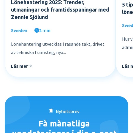
Lönehantering 2025: Trender,
5 ti
utmaningar och framtidsspaningar med
löne
Zennie Sjölund
Swe
Sweden
2 min
Hur v
Lönehantering utvecklas i rasande takt, drivet
admin
av tekniska framsteg, nya...
Läs 
Läs mer
Nyhetsbrev
Få månatliga